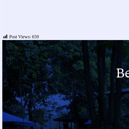
Post Views:
659
B