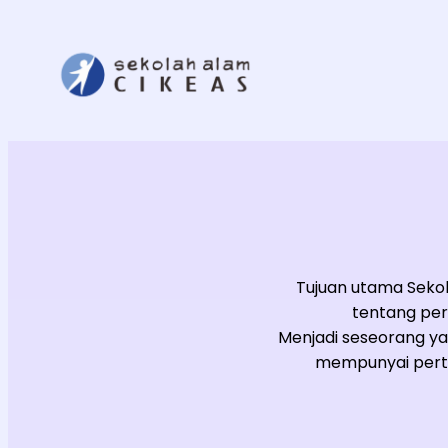
Skip
to
content
Tujuan utama Sekol
tentang per
Menjadi seseorang ya
mempunyai pert