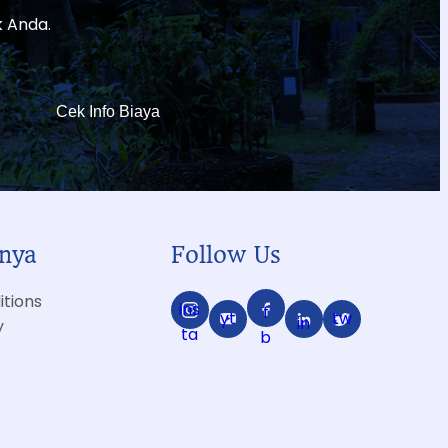
 Anda.
Cek Info Biaya
nnya
Follow Us
tions
ins
f
yt
tw
in
y
ta
b