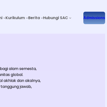
mi
Kurikulum
Berita
Hubungi SAC
Admissions
 bagi alam semesta,
itas global.
l akhlak dan akalnya,
tanggung jawab,