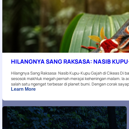
“Menelan”
Pohon
Sekolah
HILANGNYA SANG RAKSASA: NASIB KUPU-
Hilangnya Sang Raksasa: Nasib Kupu-Kupu Gajah di Cikeas Di 
sesosok makhluk megah pernah merajai keheningan malam. Ia ad
salah satu ngengat terbesar di planet bumi. Dengan corak saya
:
Learn More
HILANGNYA
SANG
RAKSASA:
NASIB
KUPU-
KUPU
GAJAH