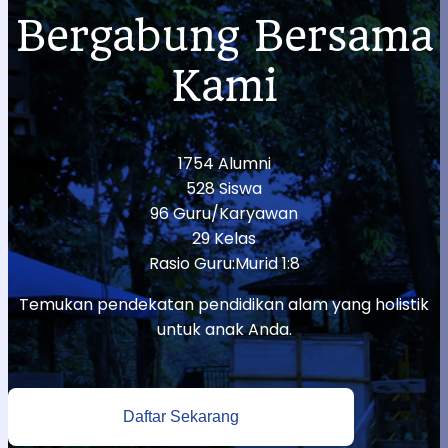
DI
Bergabung Bersama
CIKEAS
Kami
1754 Alumni
528 Siswa
96 Guru/Karyawan
29 Kelas
Rasio Guru:Murid 1:8
Temukan pendekatan pendidikan alam yang holistik
untuk anak Anda.
Daftar Sekarang