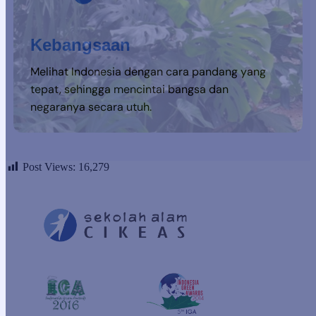
Kebangsaan
Melihat Indonesia dengan cara pandang yang
tepat, sehingga mencintai bangsa dan
negaranya secara utuh.
Post Views:
16,279