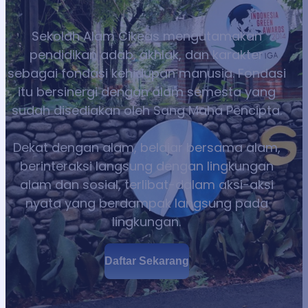
Sekolah Alam Cikeas mengutamakan
pendidikan adab, akhlak, dan karakter
sebagai fondasi kehidupan manusia. Fondasi
itu bersinergi dengan alam semesta yang
sudah disediakan oleh Sang Maha Pencipta.
Dekat dengan alam, belajar bersama alam,
berinteraksi langsung dengan lingkungan
alam dan sosial, terlibat-dalam aksi-aksi
nyata yang berdampak langsung pada
lingkungan.
Daftar Sekarang