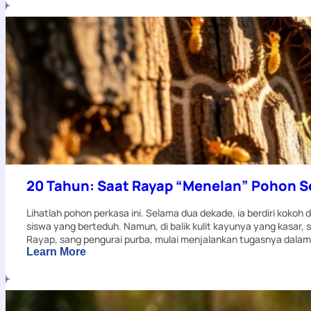
Sampah,
Menuai
Manfaat:
Inovasi
Bank
Sampah
SABENI
di
Sekolah
Alam
Cikeas
20 Tahun: Saat Rayap “Menelan” Pohon S
Lihatlah pohon perkasa ini. Selama dua dekade, ia berdiri kokoh 
siswa yang berteduh. Namun, di balik kulit kayunya yang kasar,
Rayap, sang pengurai purba, mulai menjalankan tugasnya dala
:
Learn More
20
Tahun:
Saat
Rayap