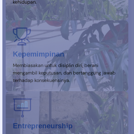
kehidupan.
Kepemimpinan
Membiasakan untuk disiplin diri, berani
mengambil keputusan, dan bertanggung jawab
terhadap konsekuensinya.
Entrepreneurship