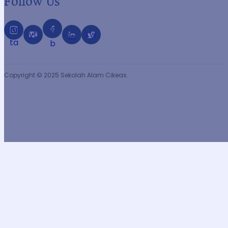
Follow Us
ins
f
yt
tw
in
ta
b
Copyright © 2025 Sekolah Alam Cikeas.