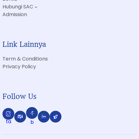
Hubungi SAC
Admission
Link Lainnya
Term & Conditions
Privacy Policy
Follow Us
ins
f
yt
tw
in
ta
b