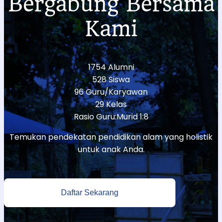
Bergabung Bersama
Kami
1754 Alumni
528 Siswa
96 Guru/Karyawan
29 Kelas
Rasio Guru:Murid 1:8
Temukan pendekatan pendidikan alam yang holistik
untuk anak Anda.
Daftar Sekarang