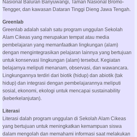
Adventure caMP) merupakan salah satu kegiatan khas dan
program unggulan Sekolah Alam Cikeas untuk melatih
siswa-siswi dalam menumbuhkan jiwa kepemimpinan yang
sesuai dengan visi Sekolah Alam Cikeas yaitu “Menjadi
sekolah terdepan yang mencetak generasi pemimpin
berkarakter”. Setiap level berbeda target dan lokasi
Outcamp. Yang paling jauh adalah kelas 4 dan 5. Lokasi
Outcamp seperti Taman Nasional Ujung Kulon, Taman
Nasional Baluran Banyuwangi, Taman Nasional Bromo-
Tengger, dan kawasan Dataran Tinggi Dieng Jawa Tengah.
Greenlab
Greenlab adalah salah satu program unggulan Sekolah
Alam Cikeas yang merupakan tempat atau media
pembelajaran yang memanfaatkan lingkungan (alam)
dengan mengintegrasikan pelajaran lainnya yang bertujuan
untuk konservasi lingkungan (alam) tersebut. Kegiatan
belajarnya meliputi menanam, observasi, dan wawancara.