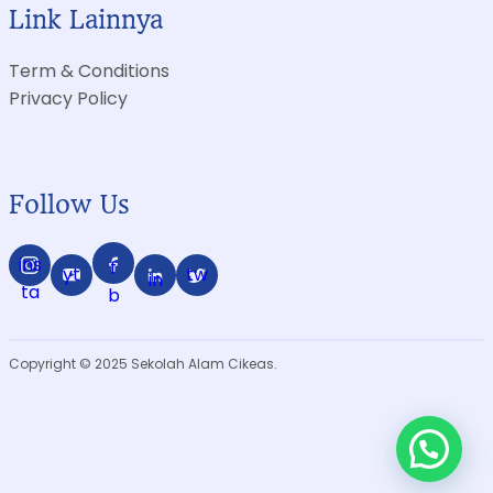
Sekolah Alam adalah sekolah formal
dengan konsep
pendidikan berbasis akhlak dan alam
yang
membentuk siswa agar berkarakter mulia, cerdas,
berjiwa pemimpin dan mampu menunjukkan aksi nyata
pada lingkungan dan negara sebagai tanda rasa cinta
terhadap tanah airnya.
Perumahan Puri Cikeas Indah, Gunung Putri,
Cikeas, Bogor.
+6281 1111 9924
admin@sekolahalamcikeas.sch.id