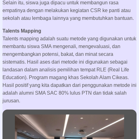
Program Go Global
Dirancang untuk memperluas wawasan siswa melalui
pengalaman belajar lintas budaya di berbagai negara
selama 1 semester. Program ini memungkinkan siswa untuk
merasakan sistem pendidikan internasional, memahami
keberagaman budaya, dan meningkatkan kemampuan
bahasa asing melalui kegiatan akademik dan non-akademik
di sekolah-sekolah unggulan di luar negeri. Negara tujuan
untuk program ini adalah: Inggris, Mesir, Jepang, Kanada.
Student Self Survival & Care Contribution Creativity
(3S3C)
Kegiatan pembelajaran outdoor melalui pendekatan media
alam yang melibatkan petualangan dan tantangan fisik serta
mental. Kegiatan ini memfasilitasi aktivitas belajar bekerja
sama, komunikasi tim, berpikir kritis, memecahkan masalah
dan kepemimpinan dengan target ketahanan fisik dan mental