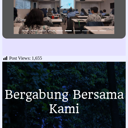
siswa dalam upaya pembentukan kemandirian siswa.
Selain itu, siswa juga dipacu untuk membangun rasa
empatinya dengan melakukan kegiatan CSR ke panti atau
sekolah atau lembaga lainnya yang membutuhkan bantuan.
Talents Mapping
Talents mapping adalah suatu metode yang digunakan untuk
membantu siswa SMA mengenali, mengevaluasi, dan
mengembangkan potensi, bakat, dan minat secara
sistematis. Hasil ases dari metode ini digunakan sebagai
landasan dalam analisis pemilihan tempat RLE (Real Life
Education). Program magang khas Sekolah Alam Cikeas.
Hasil positif yang kita dapatkan dari penggunakan metode ini
adalah alumni SMA SAC 80% lulus PTN dan tidak salah
jurusan.