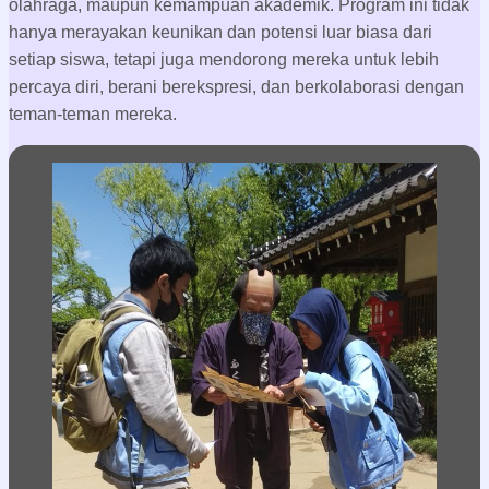
Project Based Learning (PBL)
Kegiatan pembelajaran bagi siswa yang terjun langsung ke
lapangan untuk mencari solusi dari permasalahan di
lapangan. PBL berjalan bertahap sesuai levelnya. Kelas 7
berlangsung di Pulau Seribu atau wilayah sekitar. Kelas 8
melakukan PBL di Taman Nasional Bukit Barisan Sumatera.
Puncaknya, kelas 9 belajar berbagai hal di Osaka, Kyoto,
dan Tokyo Jepang selama dua pekan.
Real Life Education (RLE)
Kegiatan pembelajaran yang memberikan kesempatan bagi
siswa untuk merasakan pengalaman bekerja (magang) di
dunia nyata sesuai pada minat dan bakat siswa. Sekolah
Alam Cikeas bekerja sama dengan puluhan perusahaan.
Pankreas (Panggung Kreasi Siswa)
Sebuah ajang penampilan siswa. Setiap siswa mendapat
kesempatan untuk menampilkan potensi, bakat dan