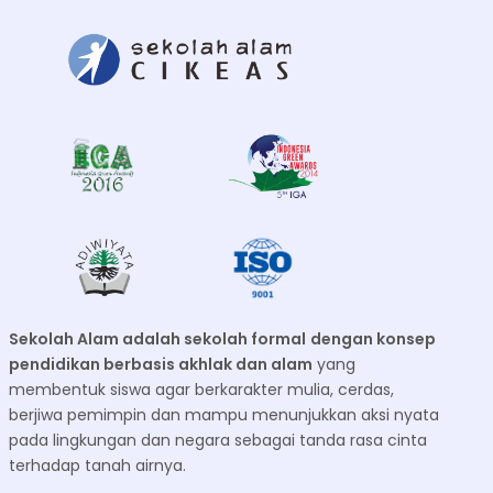
Post Views:
1,655
Bergabung Bersama
Kami
1754 Alumni
528 Siswa
96 Guru/Karyawan
29 Kelas
Rasio Guru:Murid 1:8