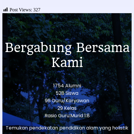
Post Views:
327
Bergabung Bersama
Kami
1754 Alumni
528 Siswa
96 Guru/Karyawan
29 Kelas
Rasio Guru:Murid 1:8
Temukan pendekatan pendidikan alam yang holistik