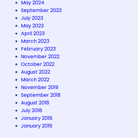
A
May 2024
l
September 2023
a
July 2023
m
May 2023
C
April 2023
i
March 2023
k
February 2023
e
November 2022
a
October 2022
s
August 2022
March 2022
November 2019
September 2018
August 2018
July 2018
January 2018
January 2016