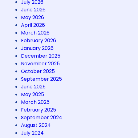
a
July 2026
n
June 2026
R
May 2026
a
April 2026
g
March 2026
a
February 2026
d
January 2026
i
December 2025
S
November 2025
M
October 2025
A
September 2025
S
June 2025
e
May 2025
k
March 2025
o
February 2025
l
September 2024
a
August 2024
h
July 2024