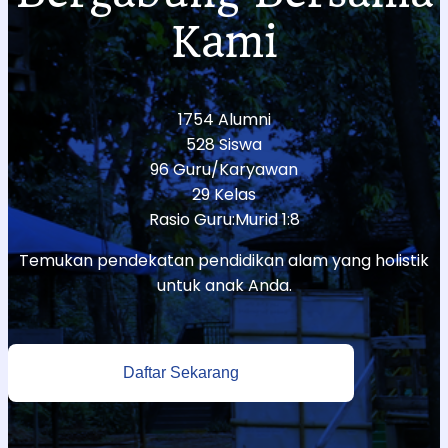
Kami
1754 Alumni
528 Siswa
96 Guru/Karyawan
29 Kelas
Rasio Guru:Murid 1:8
Temukan pendekatan pendidikan alam yang holistik
untuk anak Anda.
Daftar Sekarang