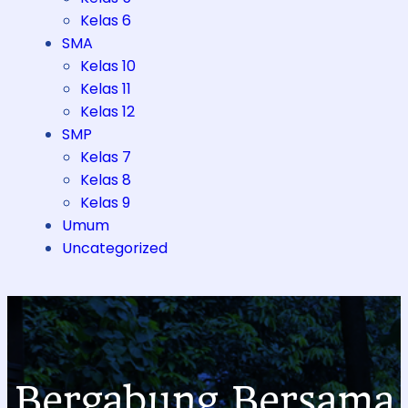
Kelas 6
SMA
Kelas 10
Kelas 11
Kelas 12
SMP
Kelas 7
Kelas 8
Kelas 9
Umum
Uncategorized
Bergabung Bersama