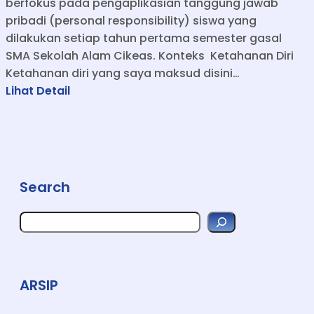
berfokus pada pengaplikasian tanggung jawab
pribadi (personal responsibility) siswa yang
dilakukan setiap tahun pertama semester gasal
SMA Sekolah Alam Cikeas. Konteks Ketahanan Diri
Ketahanan diri yang saya maksud disini…
:
Lihat Detail
M
e
n
e
m
Search
p
a
S
J
e
a
i
r
w
c
h
a
ARSIP
d