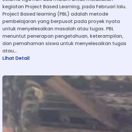
kegiatan Project Based Learning, pada Februari lalu.
Project Based learning (PBL) adalah metode
pembelajaran yang berpusat pada proyek nyata
untuk menyelesaikan masalah atau tugas. PBL
menuntut penerapan pengetahuan, keterampilan,
dan pemahaman siswa untuk menyelesaikan tugas
atau…
:
Lihat Detail
T
i
g
a
H
a
r
i
D
u