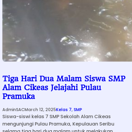
Tiga Hari Dua Malam Siswa SMP
Alam Cikeas Jelajahi Pulau
Pramuka
AdminSAC
March 12, 2025
Kelas 7
, 
SMP
Siswa-siswi kelas 7 SMP Sekolah Alam Cikeas
mengunjungi Pulau Pramuka, Kepulauan Seribu
selama tiga hari dua malam untuk melakukan