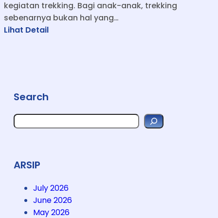
kegiatan trekking. Bagi anak-anak, trekking
sebenarnya bukan hal yang…
:
Lihat Detail
T
r
e
k
k
Search
i
n
S
g
e
a
S
r
e
c
h
r
ARSIP
u
B
July 2026
e
June 2026
r
May 2026