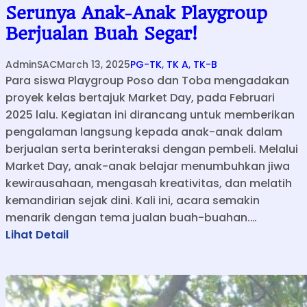
Serunya Anak-Anak Playgroup
Berjualan Buah Segar!
AdminSAC
March 13, 2025
PG-TK
, 
TK A
, 
TK-B
Para siswa Playgroup Poso dan Toba mengadakan
proyek kelas bertajuk Market Day, pada Februari
2025 lalu. Kegiatan ini dirancang untuk memberikan
pengalaman langsung kepada anak-anak dalam
berjualan serta berinteraksi dengan pembeli. Melalui
Market Day, anak-anak belajar menumbuhkan jiwa
kewirausahaan, mengasah kreativitas, dan melatih
kemandirian sejak dini. Kali ini, acara semakin
menarik dengan tema jualan buah-buahan.…
:
Lihat Detail
S
e
r
u