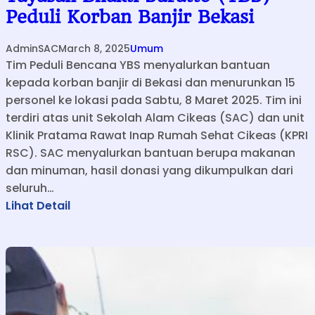
Peduli Korban Banjir Bekasi
AdminSAC
March 8, 2025
Umum
Tim Peduli Bencana YBS menyalurkan bantuan
kepada korban banjir di Bekasi dan menurunkan 15
personel ke lokasi pada Sabtu, 8 Maret 2025. Tim ini
terdiri atas unit Sekolah Alam Cikeas (SAC) dan unit
Klinik Pratama Rawat Inap Rumah Sehat Cikeas (KPRI
RSC). SAC menyalurkan bantuan berupa makanan
dan minuman, hasil donasi yang dikumpulkan dari
seluruh…
:
Lihat Detail
Y
a
y
a
s
a