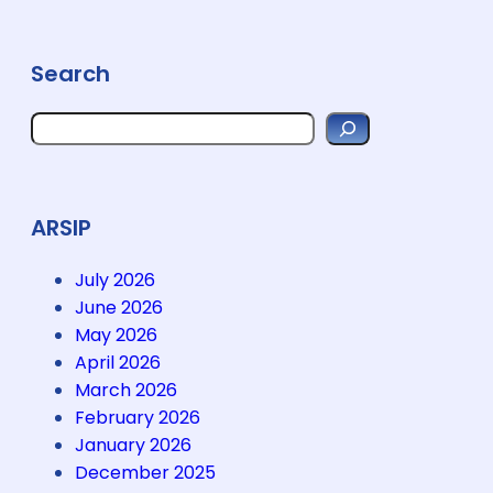
o
k
&
Search
G
r
S
e
e
a
e
r
n
c
h
F
ARSIP
e
s
July 2026
t
June 2026
i
May 2026
v
April 2026
a
March 2026
l
February 2026
2
January 2026
0
December 2025