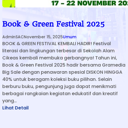
Book & Green Festival 2025
AdminSAC
November 15, 2025
Umum
BOOK & GREEN FESTIVAL KEMBALI HADIR! Festival
literasi dan lingkungan terbesar di Sekolah Alam
Cikeas kembali membuka gerbangnya! Tahun ini,
Book & Green Festival 2025 hadir bersama Gramedia
Big Sale dengan penawaran spesial DISKON HINGGA
40% untuk beragam koleksi buku pilihan. Selain
berburu buku, pengunjung juga dapat menikmati
berbagai rangkaian kegiatan edukatif dan kreatif
yang…
:
Lihat Detail
B
o