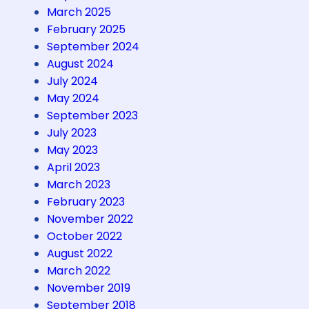
a
March 2025
p
February 2025
i
September 2024
T
August 2024
a
July 2024
n
May 2024
t
September 2023
a
July 2023
n
May 2023
g
April 2023
a
March 2023
n
February 2023
A
November 2022
b
October 2022
a
August 2022
d
March 2022
2
November 2019
1
September 2018