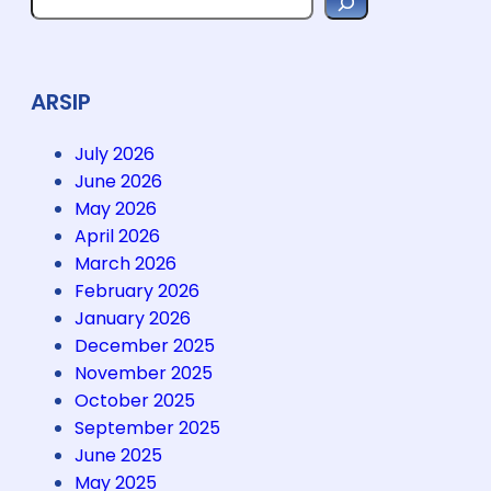
i
e
a
T
r
a
c
h
n
ARSIP
g
g
July 2026
u
June 2026
h
May 2026
S
April 2026
M
March 2026
A
February 2026
S
January 2026
i
December 2025
a
November 2025
p
October 2025
H
September 2025
a
June 2025
d
May 2025