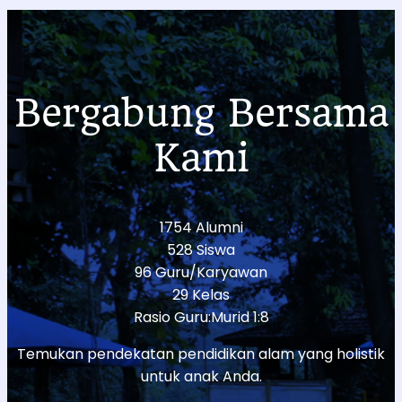
Bergabung Bersama
Kami
1754 Alumni
528 Siswa
96 Guru/Karyawan
29 Kelas
Rasio Guru:Murid 1:8
Temukan pendekatan pendidikan alam yang holistik
untuk anak Anda.