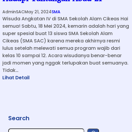
AdminSAC
May 21, 2024
SMA
Wisuda Angkatan IV di SMA Sekolah Alam Cikeas Hai
semua! Sabtu, 18 Mei 2024, kemarin adalah hari yang
super spesial buat 13 siswa SMA Sekolah Alam
Cikeas (SMA SAC) karena mereka akhirnya resmi
lulus setelah melewati semua program wajib dari
kelas 10 sampai 12. Acara wisudanya benar-benar
jadi momen yang nggak terlupakan buat semuanya.
Tidak…
:
Lihat Detail
G
e
n
e
r
Search
a
s
S