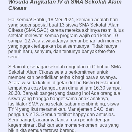
Wisuda Angkatan IV di SMA Sekolah Alam
Cikeas
Hai semua! Sabtu, 18 Mei 2024, kemarin adalah hari
yang super spesial buat 13 siswa SMA Sekolah Alam
Cikeas (SMA SAC) karena mereka akhirnya resmi lulus
setelah melewati semua program wajib dari kelas 10
sampai 12. Acara wisudanya benar-benar jadi momen
yang nggak terlupakan buat semuanya. Tidak hanya
penuh haru, senyum, dan tentunya banyak foto-foto
seru!
Selain itu, sebagai sekolah unggulan di Cibubur, SMA
Sekolah Alam Cikeas selalu berkomitmen untuk
memberikan pendidikan terbaik bagi para siswanya.
Acara wisuda kali ini digelar di The Bistro Restaurant,
tempatnya cozy banget, dan dimulai jam 16.30 sampai
20.30. Banyak banget yang datang lho! Ada orang tua
siswa yang bangga banget sama anak-anaknya,
fasilitator SMA yang selalu sabar membimbing, siswa
TYN yang ikut meramaikan, Manajemen SAC, dan
pengurus YBS. Semua terlihat happy dan antusias.
Seru banget, acaranya lancar dan penuh dengan
kegembiraan. Bahkan ada momen-momen lucu yang
bikin kita semua tertawa bareng.