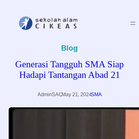
Skip
to
content
Blog
Generasi Tangguh SMA Siap
Hadapi Tantangan Abad 21
AdminSAC
,
May 21, 2024
.
SMA