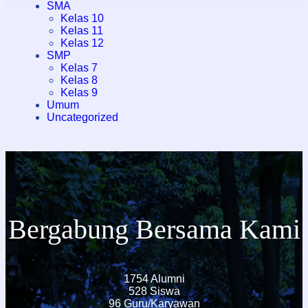
SMA
Kelas 10
Kelas 11
Kelas 12
SMP
Kelas 7
Kelas 8
Kelas 9
Umum
Uncategorized
Bergabung Bersama Kami
1754 Alumni
528 Siswa
96 Guru/Karyawan