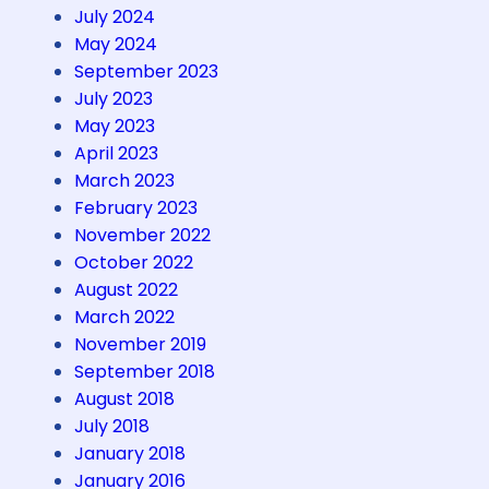
k
July 2024
&
May 2024
G
September 2023
r
July 2023
e
May 2023
e
April 2023
n
March 2023
F
February 2023
e
November 2022
s
October 2022
t
August 2022
i
March 2022
v
November 2019
a
September 2018
l
August 2018
2
July 2018
0
January 2018
2
January 2016