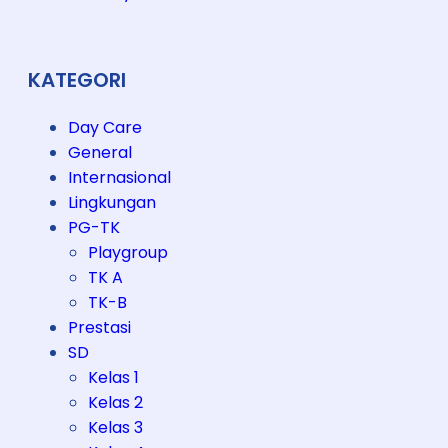
5
KATEGORI
Day Care
General
Internasional
Lingkungan
PG-TK
Playgroup
TK A
TK-B
Prestasi
SD
Kelas 1
Kelas 2
Kelas 3