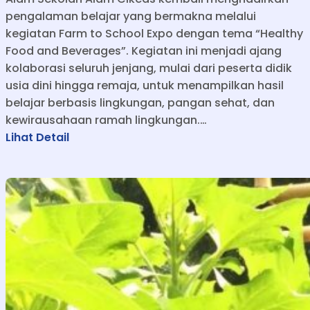
i
pengalaman belajar yang bermakna melalui
S
kegiatan Farm to School Expo dengan tema “Healthy
e
Food and Beverages”. Kegiatan ini menjadi ajang
k
kolaborasi seluruh jenjang, mulai dari peserta didik
o
usia dini hingga remaja, untuk menampilkan hasil
l
belajar berbasis lingkungan, pangan sehat, dan
a
kewirausahaan ramah lingkungan.…
h
:
Lihat Detail
A
F
l
a
a
r
m
m
C
t
i
o
k
S
e
c
a
h
s
o