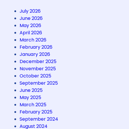
k
s
July 2026
h
June 2026
o
May 2026
w
April 2026
&
March 2026
W
February 2026
o
January 2026
r
December 2025
k
November 2025
s
October 2025
h
September 2025
o
June 2025
p
May 2025
–
March 2025
B
February 2025
o
September 2024
o
August 2024