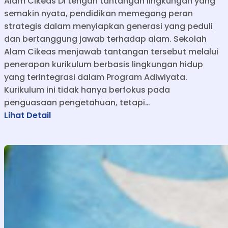
Alam Cikeas Di tengah tantangan lingkungan yang
semakin nyata, pendidikan memegang peran
strategis dalam menyiapkan generasi yang peduli
dan bertanggung jawab terhadap alam. Sekolah
Alam Cikeas menjawab tantangan tersebut melalui
penerapan kurikulum berbasis lingkungan hidup
yang terintegrasi dalam Program Adiwiyata.
Kurikulum ini tidak hanya berfokus pada
penguasaan pengetahuan, tetapi…
:
Lihat Detail
B
e
l
a
j
a
r
d