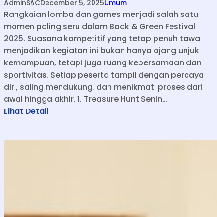
AdminSAC
December 5, 2025
Umum
Rangkaian lomba dan games menjadi salah satu
momen paling seru dalam Book & Green Festival
2025. Suasana kompetitif yang tetap penuh tawa
menjadikan kegiatan ini bukan hanya ajang unjuk
kemampuan, tetapi juga ruang kebersamaan dan
sportivitas. Setiap peserta tampil dengan percaya
diri, saling mendukung, dan menikmati proses dari
awal hingga akhir. 1. Treasure Hunt Senin…
:
Lihat Detail
L
o
m
b
a
&
G
a