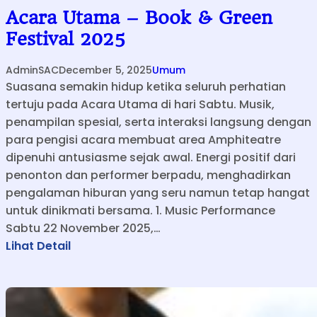
Acara Utama – Book & Green
Festival 2025
AdminSAC
December 5, 2025
Umum
Suasana semakin hidup ketika seluruh perhatian
tertuju pada Acara Utama di hari Sabtu. Musik,
penampilan spesial, serta interaksi langsung dengan
para pengisi acara membuat area Amphiteatre
dipenuhi antusiasme sejak awal. Energi positif dari
penonton dan performer berpadu, menghadirkan
pengalaman hiburan yang seru namun tetap hangat
untuk dinikmati bersama. 1. Music Performance
Sabtu 22 November 2025,…
:
Lihat Detail
A
c
a
r