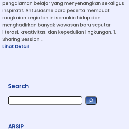
pengalaman belajar yang menyenangkan sekaligus
inspiratif. Antusiasme para peserta membuat
rangkaian kegiatan ini semakin hidup dan
menghadirkan banyak wawasan baru seputar
literasi, kreativitas, dan kepedulian lingkungan. 1.
Sharing Session:…
:
Lihat Detail
S
e
m
i
n
Search
a
r
S
,
e
a
T
r
a
c
h
l
ARSIP