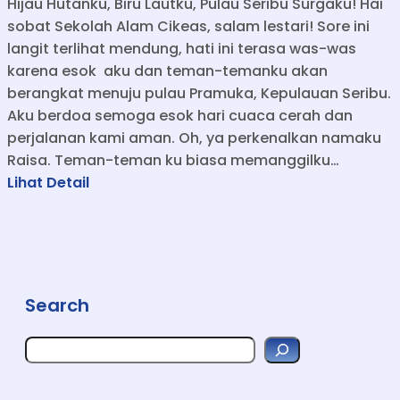
Hijau Hutanku, Biru Lautku, Pulau Seribu Surgaku! Hai
w
sobat Sekolah Alam Cikeas, salam lestari! Sore ini
a
langit terlihat mendung, hati ini terasa was-was
S
karena esok aku dan teman-temanku akan
M
berangkat menuju pulau Pramuka, Kepulauan Seribu.
P
Aku berdoa semoga esok hari cuaca cerah dan
A
perjalanan kami aman. Oh, ya perkenalkan namaku
l
Raisa. Teman-teman ku biasa memanggilku…
a
:
Lihat Detail
m
H
C
i
i
j
k
a
e
u
Search
a
H
s
u
S
J
t
e
e
a
a
r
l