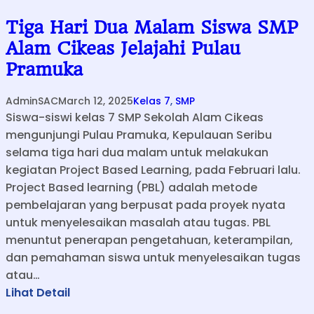
T
Tiga Hari Dua Malam Siswa SMP
A
Alam Cikeas Jelajahi Pulau
M
Pramuka
A
AdminSAC
March 12, 2025
Kelas 7
, 
SMP
Siswa-siswi kelas 7 SMP Sekolah Alam Cikeas
mengunjungi Pulau Pramuka, Kepulauan Seribu
selama tiga hari dua malam untuk melakukan
kegiatan Project Based Learning, pada Februari lalu.
Project Based learning (PBL) adalah metode
pembelajaran yang berpusat pada proyek nyata
untuk menyelesaikan masalah atau tugas. PBL
menuntut penerapan pengetahuan, keterampilan,
dan pemahaman siswa untuk menyelesaikan tugas
atau…
:
Lihat Detail
T