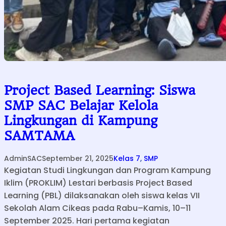
n
g
k
u
n
g
a
Project Based Learning: Siswa
n
d
SMP SAC Belajar Kelola
i
Lingkungan di Kampung
T
SAMTAMA
i
d
AdminSAC
September 21, 2025
Kelas 7
, 
SMP
u
Kegiatan Studi Lingkungan dan Program Kampung
n
Iklim (PROKLIM) Lestari berbasis Project Based
g
Learning (PBL) dilaksanakan oleh siswa kelas VII
Sekolah Alam Cikeas pada Rabu–Kamis, 10–11
September 2025. Hari pertama kegiatan