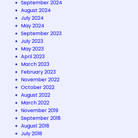
a
September 2024
u
August 2024
S
July 2024
e
May 2024
r
September 2023
i
July 2023
b
May 2023
u
April 2023
S
March 2023
u
February 2023
r
November 2022
g
October 2022
a
August 2022
k
March 2022
u
November 2019
!
September 2018
August 2018
July 2018