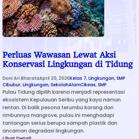
Perluas Wawasan Lewat Aksi
Konservasi Lingkungan di Tidung
Doni Ari Bharata
April 20, 2026
Kelas 7
, 
Lingkungan
, 
SMP
Cibubur
, 
Lingkungan
, 
SekolahAlamCikeas
, 
SMP
Pulau Tidung dipilih karena menjadi representasi
ekosistem Kepulauan Seribu yang kaya namun
rentan. Di balik pesona terumbu karang dan
rimbunnya mangrove, pulau ini menghadapi
tantangan serius berupa sampah plastik dan
ancaman degradasi lingkungan.
:
Lihat Detail