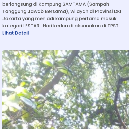
berlangsung di Kampung SAMTAMA (Sampah
Tanggung Jawab Bersama), wilayah di Provinsi DKI
Jakarta yang menjadi kampung pertama masuk
kategori LESTARI. Hari kedua dilaksanakan di TPST…
:
Lihat Detail
P
r
o
j
e
c
t
B
a
s
e
d
L