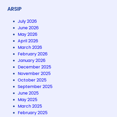
n
c
a
h
k
ARSIP
j
u
a
,
July 2026
h
B
June 2026
i
i
May 2026
P
r
April 2026
u
u
March 2026
l
L
February 2026
a
a
January 2026
u
u
December 2025
P
t
November 2025
r
k
October 2025
a
u
September 2025
m
,
June 2025
u
P
May 2025
k
u
March 2025
a
l
February 2025