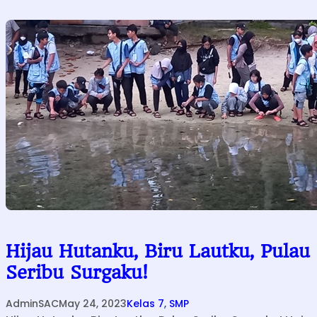
i
g
a
H
a
r
i
D
u
a
M
a
l
a
Hijau Hutanku, Biru Lautku, Pulau
m
Seribu Surgaku!
S
i
AdminSAC
May 24, 2023
Kelas 7
, 
SMP
s