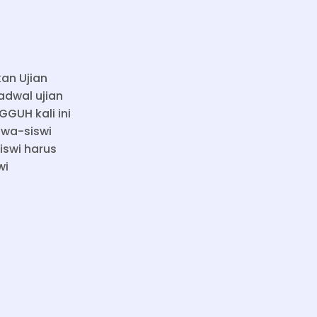
kan Ujian
adwal ujian
GUH kali ini
swa-siswi
iswi harus
wi