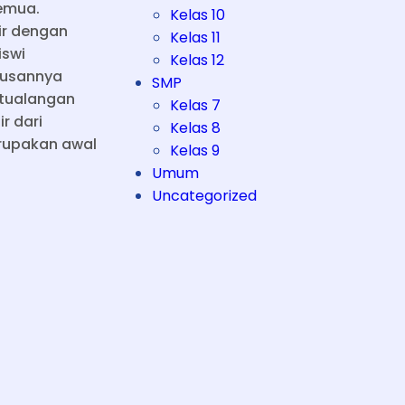
semua.
Kelas 10
ir dengan
Kelas 11
iswi
Kelas 12
lusannya
SMP
tualangan
Kelas 7
r dari
Kelas 8
erupakan awal
Kelas 9
Umum
Uncategorized