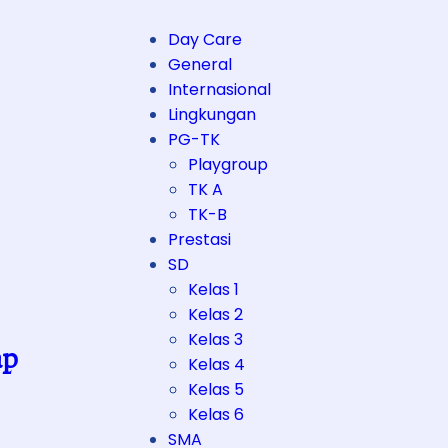
Day Care
General
Internasional
Lingkungan
PG-TK
Playgroup
TK A
TK-B
Prestasi
SD
Kelas 1
Kelas 2
Kelas 3
ap
Kelas 4
Kelas 5
Kelas 6
SMA