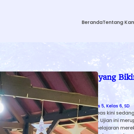
Beranda
Tentang Ka
Rahasia Sukses Ujian yang Bik
Makin Pede!
Doni Ari Bharata
June 5, 2026
Kelas 1
, 
Kelas 2
, 
Kelas 3
, 
Kelas 4
, 
Kelas 5
, 
Kelas 6
, 
SD
Siswa-siswi SD Sekolah Alam Cikeas kini sedan
Asesmen Sumatif Akhir Semester. Ujian ini mer
bagian penting dari proses pembelajaran merek