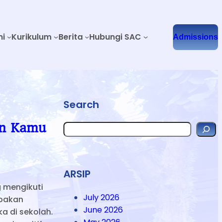
mi
Kurikulum
Berita
Hubungi SAC
Admissions
Search
in Kamu
S
e
a
r
c
h
ARSIP
g mengikuti
July 2026
upakan
June 2026
a di sekolah.