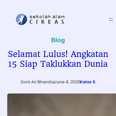
Skip
to
content
Blog
Selamat Lulus! Angkatan
15 Siap Taklukkan Dunia
Doni Ari Bharata
,
June 4, 2026
.
Kelas 6