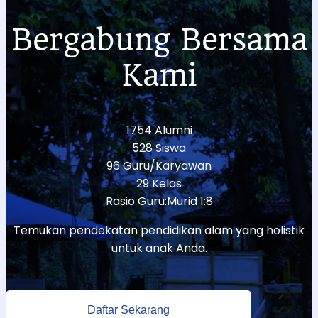
Bergabung Bersama
Kami
1754 Alumni
528 Siswa
96 Guru/Karyawan
29 Kelas
Rasio Guru:Murid 1:8
Temukan pendekatan pendidikan alam yang holistik
untuk anak Anda.
Daftar Sekarang