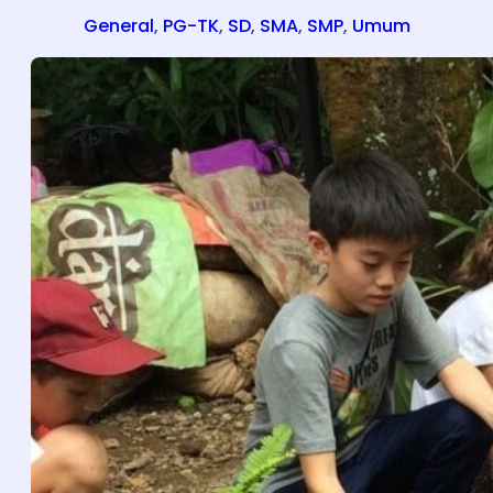
General
, 
PG-TK
, 
SD
, 
SMA
, 
SMP
, 
Umum