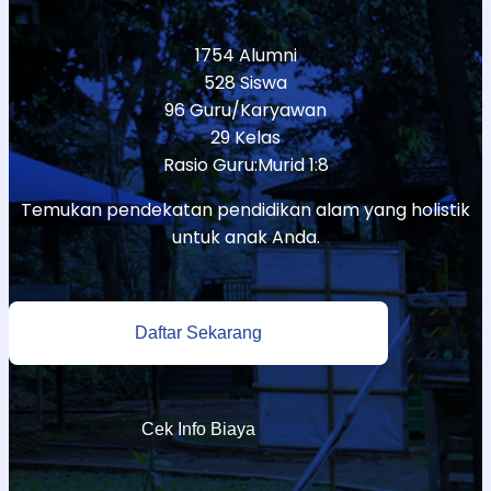
1754 Alumni
528 Siswa
96 Guru/Karyawan
29 Kelas
Rasio Guru:Murid 1:8
Temukan pendekatan pendidikan alam yang holistik
untuk anak Anda.
Daftar Sekarang
Cek Info Biaya