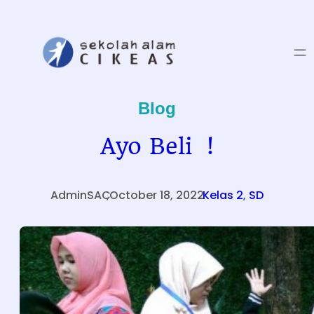
Blog
Ayo Beli !
AdminSAC
,
October 18, 2022
.
Kelas 2
, 
SD