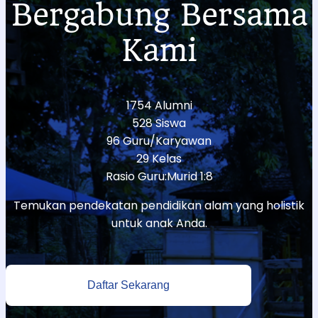
Bergabung Bersama
Kami
1754 Alumni
528 Siswa
96 Guru/Karyawan
29 Kelas
Rasio Guru:Murid 1:8
Temukan pendekatan pendidikan alam yang holistik
untuk anak Anda.
Daftar Sekarang