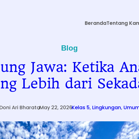
Beranda
Tentang Ka
Blog
ung Jawa: Ketika An
ng Lebih dari Sekad
Doni Ari Bharata
,
May 22, 2026
.
Kelas 5
, 
Lingkungan
, 
Umu