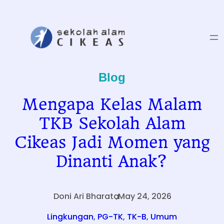
Skip
to
content
Blog
Mengapa Kelas Malam
TKB Sekolah Alam
Cikeas Jadi Momen yang
Dinanti Anak?
Doni Ari Bharata
,
May 24, 2026
.
Lingkungan
, 
PG-TK
, 
TK-B
, 
Umum