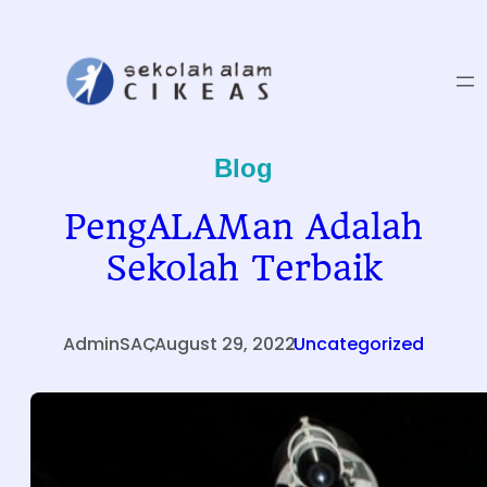
Skip
to
content
Blog
PengALAMan Adalah
Sekolah Terbaik
AdminSAC
,
August 29, 2022
.
Uncategorized