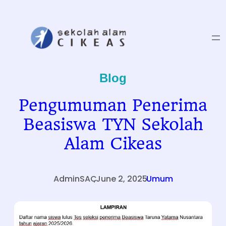
Skip
to
content
Blog
Pengumuman Penerima
Beasiswa TYN Sekolah
Alam Cikeas
AdminSAC
,
June 2, 2025
.
Umum