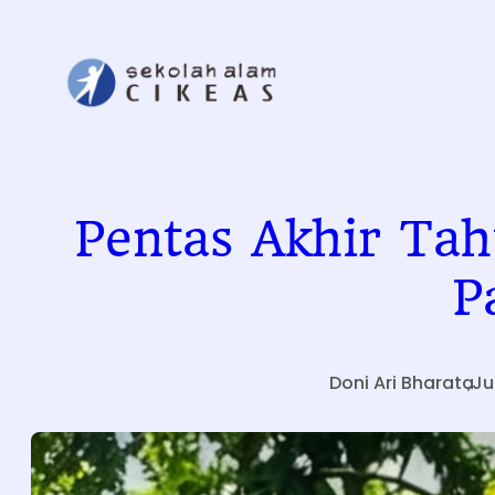
Skip
to
content
Pentas Akhir Ta
P
Doni Ari Bharata
,
Ju