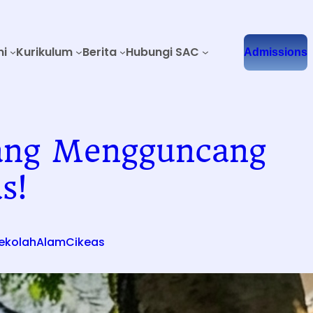
mi
Kurikulum
Berita
Hubungi SAC
Admissions
yang Mengguncang
s!
ekolahAlamCikeas