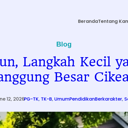
Beranda
Tentang Ka
Blog
hun, Langkah Kecil 
anggung Besar Cikea
ne 12, 2026
.
PG-TK
, 
TK-B
, 
Umum
PendidikanBerkarakter
, 
S