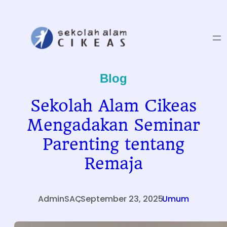
Skip
to
content
Blog
Sekolah Alam Cikeas
Mengadakan Seminar
Parenting tentang
Remaja
AdminSAC
,
September 23, 2025
.
Umum