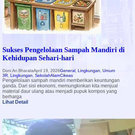
Sukses Pengelolaan Sampah Mandiri di
Kehidupan Sehari-hari
Doni Ari Bharata
April 19, 2026
General
, 
Lingkungan
, 
Umum
3R
, 
Lingkungan
, 
SekolahAlamCikeas
Pengelolaan sampah mandiri memberikan keuntungan
ganda. Dari sisi ekonomi, memungkinkan kita menjual
material daur ulang atau menjadi pupuk kompos yang
berharga
:
Lihat Detail
S
u
k
s
e
s