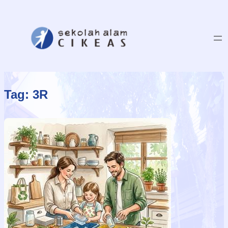
Tag:
3R