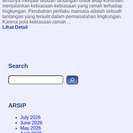
tentunya menjadi sebuah tantangan untuk tetap konsisten
menjalankan kebiasaan-kebiasaan yang ramah terhadap
lingkungan. Perubahan perilaku manusia adalah sebuah
tantangan yang tersulit dalam permasalahan lingkungan.
Karena pola kebiasaan ramah…
:
Lihat Detail
M
e
n
u
j
u
N
Search
o
l
S
S
e
a
a
m
r
p
c
a
h
ARSIP
h
July 2026
June 2026
May 2026