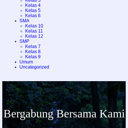
Kelas 3
Kelas 4
Kelas 5
Kelas 6
SMA
Kelas 10
Kelas 11
Kelas 12
SMP
Kelas 7
Kelas 8
Kelas 9
Umum
Uncategorized
Bergabung Bersama Kami